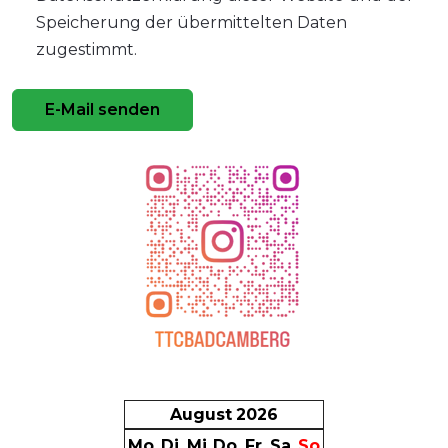
Speicherung der übermittelten Daten
zugestimmt.
E-Mail senden
August
2026
Mo
Di
Mi
Do
Fr
Sa
So