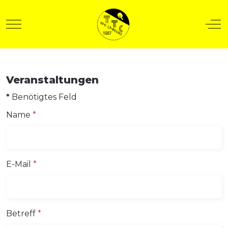
Mobile Menu Toggle
Off
Veranstaltungen
t anzeigen
*
Benötigtes Feld
Name
*
E-Mail
*
Betreff
*