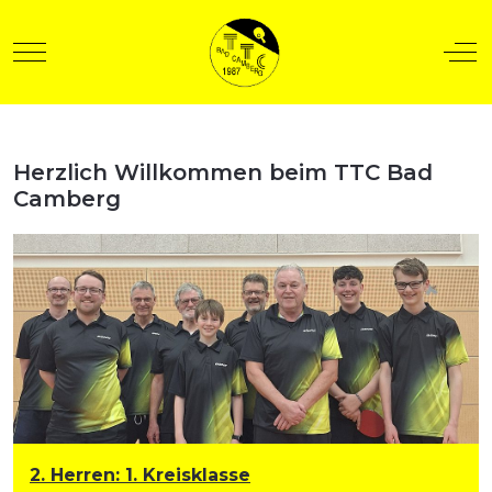
Mobile Menu Toggle
Off
Herzlich Willkommen beim TTC Bad
t anzeigen
Camberg
2. Herren
:
1. Kreisklasse