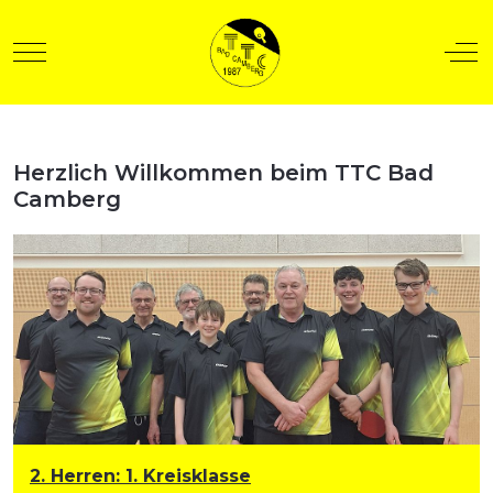
Mobile Menu Toggle
Off
Herzlich Willkommen beim TTC Bad
t anzeigen
Camberg
2. Herren
:
1. Kreisklasse