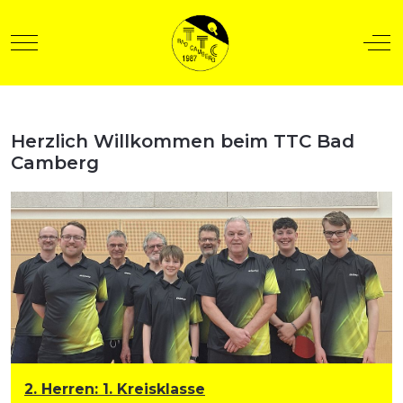
Mobile Menu Toggle
Off
Herzlich Willkommen beim TTC Bad
t anzeigen
Camberg
2. Herren
:
1. Kreisklasse