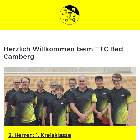
Mobile Menu Toggle
Off
Herzlich Willkommen beim TTC Bad
t anzeigen
Camberg
2. Herren
:
1. Kreisklasse