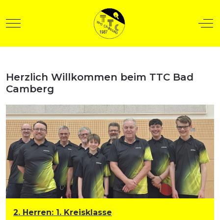
Mobile Menu Toggle
Off
Herzlich Willkommen beim TTC Bad
t anzeigen
Camberg
2. Herren
:
1. Kreisklasse