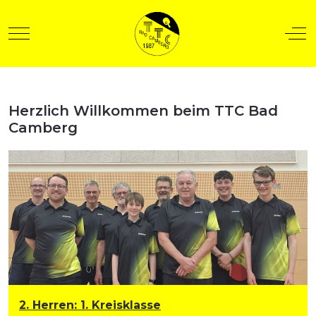
Mobile Menu Toggle
Off
Herzlich Willkommen beim TTC Bad
t anzeigen
Camberg
2. Herren
:
1. Kreisklasse