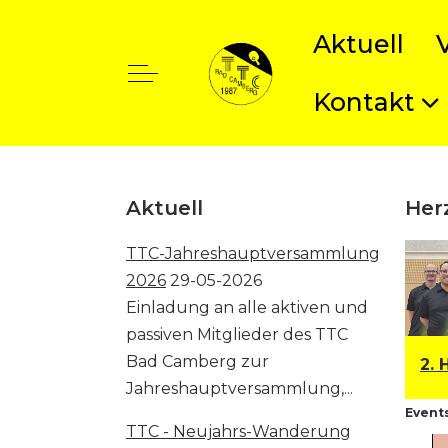
Aktuell
Off-Canvas Toggle
Kontakt
t anzeigen
Aktuell
Her
TTC-Jahreshauptversammlung
2026
29-05-2026
Einladung an alle aktiven und
passiven Mitglieder des TTC
Bad Camberg zur
1. Herren: Bezirksklasse
2. 
Jahreshauptversammlung,...
Events
TTC - Neujahrs-Wanderung